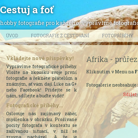
Cestuj a foť
hobby fotografie pro každého, vyprávíme fotografic
ÚVOD
FOTOGRAFIE Z CESTOVÁNÍ
FOTOPŘÍBĚHY
Afrika - průřez
Vkládejte nové příspěvky!
Vyprávíme fotografické příběhy.
Kliknutím v Menu na
F
Vložte na zkoušku svoje první
fotografie a řekněte přátelům a
známým, ať vám dají Like na G+
Fotogalerie neobsahuje 
nebo Facebook! Přidejte se k
Sdílet
nám, sdílejte a buďte vidět!
Fotografické příběhy...
Oslovuje nás zajímavý záběr,
myšlenka v obrázku. Prožívané
pocity fotografa v kontextu se
zažívanou situací, v níž se
zrovna nacházel. A že je