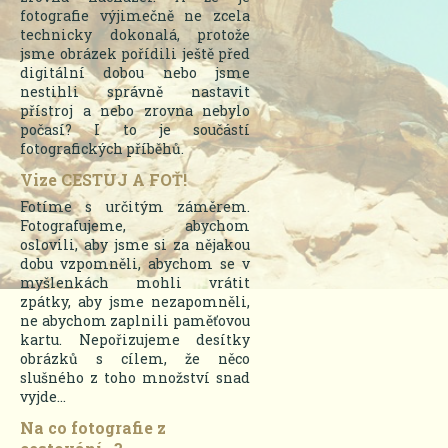
fotografie výjimečně ne zcela
technicky dokonalá, protože
jsme obrázek pořídili ještě před
digitální dobou nebo jsme
nestihli správně nastavit
přístroj a nebo zrovna nebylo
počasí? I to je součástí
fotografických příběhů.
Vize CESTUJ A FOŤ!
Fotíme s určitým záměrem.
Fotografujeme, abychom
oslovili, aby jsme si za nějakou
dobu vzpomněli, abychom se v
myšlenkách mohli vrátit
zpátky, aby jsme nezapomněli,
ne abychom zaplnili paměťovou
kartu. Nepořizujeme desítky
obrázků s cílem, že něco
slušného z toho množství snad
vyjde...
Na co fotografie z