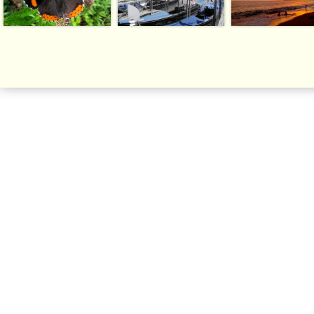
| Copyright Photo | (počítadlo)
Webové stránky zdarma
od
BANAN.CZ
|
Ostravski Tvorba webových stránek
|
Přihlásit se
|
registrace