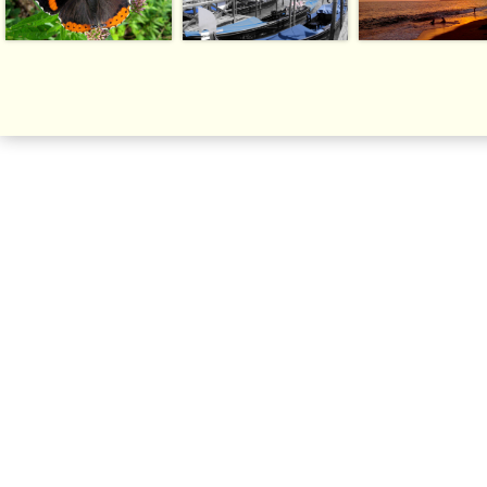
| Copyright Photo | (počítadlo)
Webové stránky zdarma
od
BANAN.CZ
|
Ostravski Tvorba webových stránek
|
Přihlásit se
|
registrace