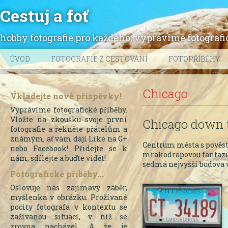
Cestuj a foť
hobby fotografie pro každého, vyprávíme fotografic
ÚVOD
FOTOGRAFIE Z CESTOVÁNÍ
FOTOPŘÍBĚHY
Chicago
Vkládejte nové příspěvky!
Vyprávíme fotografické příběhy.
Vložte na zkoušku svoje první
Chicago down
fotografie a řekněte přátelům a
známým, ať vám dají Like na G+
Centrum města s pověs
nebo Facebook! Přidejte se k
mrakodrapovou fantazii
nám, sdílejte a buďte vidět!
sedmá nejvyšší budova 
Fotografické příběhy...
Oslovuje nás zajímavý záběr,
myšlenka v obrázku. Prožívané
pocity fotografa v kontextu se
zažívanou situací, v níž se
zrovna nacházel. A že je