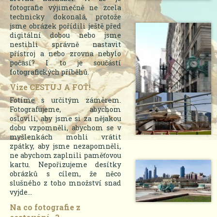
fotografie výjimečně ne zcela
technicky dokonalá, protože
jsme obrázek pořídili ještě před
digitální dobou nebo jsme
nestihli správně nastavit
přístroj a nebo zrovna nebylo
počasí? I to je součástí
fotografických příběhů.
Vize CESTUJ A FOŤ!
Fotíme s určitým záměrem.
Fotografujeme, abychom
oslovili, aby jsme si za nějakou
dobu vzpomněli, abychom se v
myšlenkách mohli vrátit
zpátky, aby jsme nezapomněli,
ne abychom zaplnili paměťovou
kartu. Nepořizujeme desítky
obrázků s cílem, že něco
slušného z toho množství snad
vyjde...
Na co fotografie z