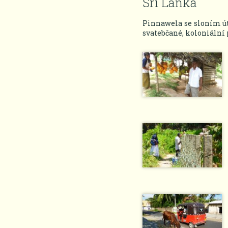
Srí Lanka
Pinnawela se sloním ú
svatebčané, koloniální