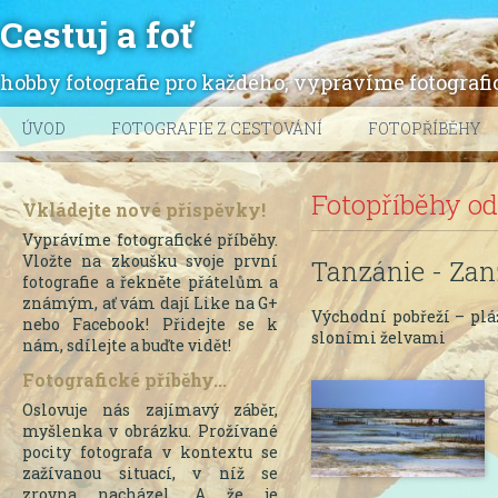
Cestuj a foť
hobby fotografie pro každého, vyprávíme fotografic
ÚVOD
FOTOGRAFIE Z CESTOVÁNÍ
FOTOPŘÍBĚHY
Fotopříběhy od
Vkládejte nové příspěvky!
Vyprávíme fotografické příběhy.
Vložte na zkoušku svoje první
Tanzánie - Zan
fotografie a řekněte přátelům a
známým, ať vám dají Like na G+
Východní pobřeží – pláž
nebo Facebook! Přidejte se k
sloními želvami
nám, sdílejte a buďte vidět!
Fotografické příběhy...
Oslovuje nás zajímavý záběr,
myšlenka v obrázku. Prožívané
pocity fotografa v kontextu se
zažívanou situací, v níž se
zrovna nacházel. A že je