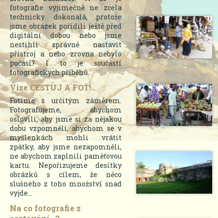
fotografie výjimečně ne zcela
technicky dokonalá, protože
jsme obrázek pořídili ještě před
digitální dobou nebo jsme
nestihli správně nastavit
přístroj a nebo zrovna nebylo
počasí? I to je součástí
fotografických příběhů.
Vize CESTUJ A FOŤ!
Fotíme s určitým záměrem.
Fotografujeme, abychom
oslovili, aby jsme si za nějakou
dobu vzpomněli, abychom se v
myšlenkách mohli vrátit
zpátky, aby jsme nezapomněli,
ne abychom zaplnili paměťovou
kartu. Nepořizujeme desítky
obrázků s cílem, že něco
slušného z toho množství snad
vyjde...
Na co fotografie z