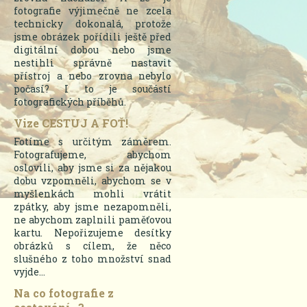
fotografie výjimečně ne zcela
technicky dokonalá, protože
jsme obrázek pořídili ještě před
digitální dobou nebo jsme
nestihli správně nastavit
přístroj a nebo zrovna nebylo
počasí? I to je součástí
fotografických příběhů.
Vize CESTUJ A FOŤ!
Fotíme s určitým záměrem.
Fotografujeme, abychom
oslovili, aby jsme si za nějakou
dobu vzpomněli, abychom se v
myšlenkách mohli vrátit
zpátky, aby jsme nezapomněli,
ne abychom zaplnili paměťovou
kartu. Nepořizujeme desítky
obrázků s cílem, že něco
slušného z toho množství snad
vyjde...
Na co fotografie z