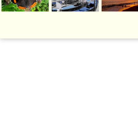
| Copyright Photo | (počítadlo)
Webové stránky zdarma
od
BANAN.CZ
|
Ostravski Tvorba webových stránek
|
Přihlásit se
|
registrace