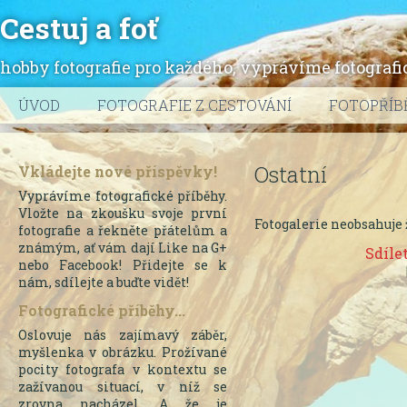
Cestuj a foť
hobby fotografie pro každého, vyprávíme fotografic
ÚVOD
FOTOGRAFIE Z CESTOVÁNÍ
FOTOPŘÍB
Ostatní
Vkládejte nové příspěvky!
Vyprávíme fotografické příběhy.
Vložte na zkoušku svoje první
Fotogalerie neobsahuje 
fotografie a řekněte přátelům a
známým, ať vám dají Like na G+
Sdíle
nebo Facebook! Přidejte se k
nám, sdílejte a buďte vidět!
Fotografické příběhy...
Oslovuje nás zajímavý záběr,
myšlenka v obrázku. Prožívané
pocity fotografa v kontextu se
zažívanou situací, v níž se
zrovna nacházel. A že je